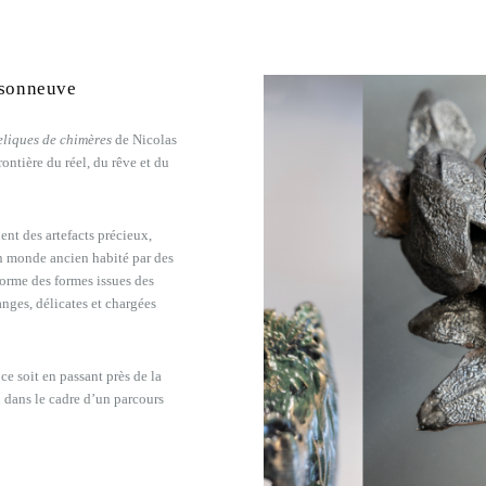
isonneuve
eliques de chimères
de Nicolas
ntière du réel, du rêve et du
ent des artefacts précieux,
n monde ancien habité par des
sforme des formes issues des
anges, délicates et chargées
ce soit en passant près de la
dans le cadre d’un parcours