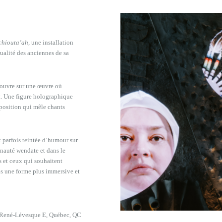
chiouta’ah
, une installation
ualité des anciennes de sa
, ouvre sur une œuvre où
t. Une figure holographique
position qui mêle chants
t parfois teintée d’humour sur
unauté wendate et dans le
es et ceux qui souhaitent
s une forme plus immersive et
René-Lévesque E, Québec, QC