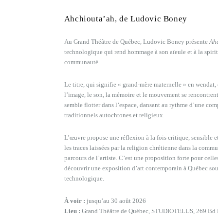
Ahchiouta’ah, de Ludovic Boney
Au Grand Théâtre de Québec, Ludovic Boney présente
Ah
technologique qui rend hommage à son aïeule et à la spirit
communauté.
Le titre, qui signifie « grand-mère maternelle » en wendat
l’image, le son, la mémoire et le mouvement se rencontren
semble flotter dans l’espace, dansant au rythme d’une com
traditionnels autochtones et religieux.
L’œuvre propose une réflexion à la fois critique, sensible e
les traces laissées par la religion chrétienne dans la comm
parcours de l’artiste. C’est une proposition forte pour cell
découvrir une exposition d’art contemporain à Québec sou
technologique.
À voir :
jusqu’au 30 août 2026
Lieu :
Grand Théâtre de Québec, STUDIOTELUS, 269 Bd 